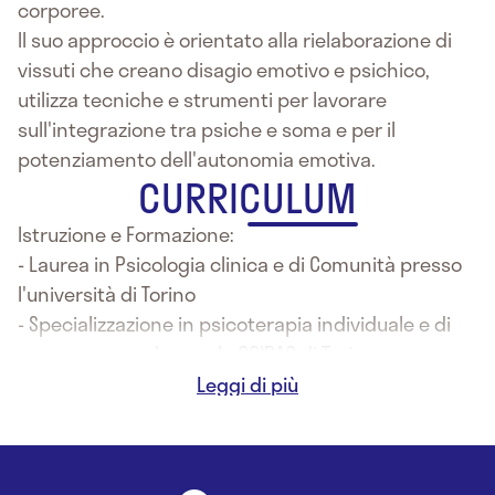
corporee.
Il suo approccio è orientato alla rielaborazione di
vissuti che creano disagio emotivo e psichico,
utilizza tecniche e strumenti per lavorare
sull'integrazione tra psiche e soma e per il
potenziamento dell'autonomia emotiva.
CURRICULUM
Istruzione e Formazione:
- Laurea in Psicologia clinica e di Comunità presso
l'università di Torino
- Specializzazione in psicoterapia individuale e di
gruppo presso la scuola COIRAG di Torino
- Master in Psicologia dell'emergenza e di
comunità, presso la facoltà di Psicologia di Torino
- Psicodrammatista analitico junghiano
- Terapeuta EMDR