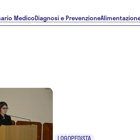
nario Medico
Diagnosi e Prevenzione
Alimentazion
Manuela
Susigan
LOGOPEDISTA