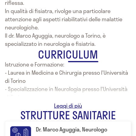
riflessa.
In qualità di fisiatra, rivolge una particolare
attenzione agli aspetti riabilitativi delle malattie
neurologiche.
Il dr. Marco Aguggia, neurologo a Torino, è
specializzato in neurologia e fisiatria.
CURRICULUM
Istruzione e Formazione:
- Laurea in Medicina e Chirurgia presso l'Università
di Torino
- Specializzazione in Neurologia presso l'Università
di Torino
- Specializzazione in Neurofisiopatologia presso
STRUTTURE SANITARIE
l'Università di Genova
- Specializzazione in Medicina Fisica e Riabilitazione
Dr. Marco Aguggia, Neurologo
presso l'Università di Genova