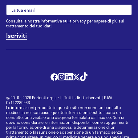
Consulta la nostra
informativa sulla privacy
per sapere di più sul
trattamento dei tuoi dati.
@ 2010 - 2026 Pazienti.org s.r.l.
|
Tutti i diritti riservati
|
P.IVA
07112280966
Le informazioni proposte in questo sito non sono un consulto
medico. In nessun caso, queste informazioni sostituiscono un
consulto, una visita o una diagnosi formulata dal medico. Non si
devono considerare le informazioni disponibili come suggerimenti
per la formulazione di una diagnosi, la determinazione di un
trattamento o l’assunzione o sospensione di un farmaco senza
prima consultare un medico di medicina generale o uno specialista.