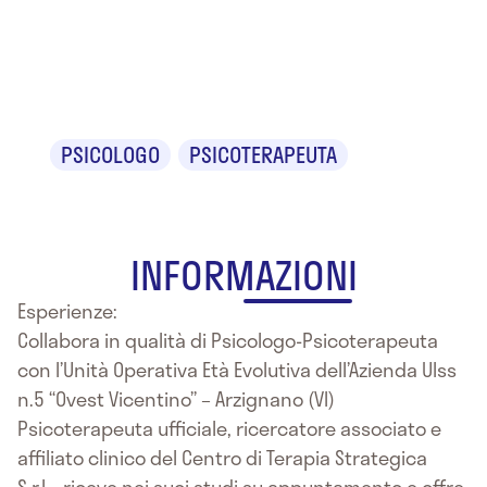
Dr. Marco
Pagliai
PSICOLOGO
PSICOTERAPEUTA
INFORMAZIONI
Esperienze:
Collabora in qualità di Psicologo-Psicoterapeuta
con l’Unità Operativa Età Evolutiva dell’Azienda Ulss
n.5 “Ovest Vicentino” – Arzignano (VI)
Psicoterapeuta ufficiale, ricercatore associato e
affiliato clinico del Centro di Terapia Strategica
S.r.L., riceve nei suoi studi su appuntamento e offre