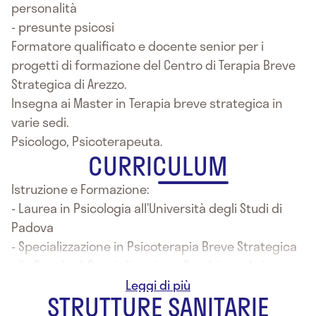
personalità
- presunte psicosi
Formatore qualificato e docente senior per i
progetti di formazione del Centro di Terapia Breve
Strategica di Arezzo.
Insegna ai Master in Terapia breve strategica in
varie sedi.
Psicologo, Psicoterapeuta.
CURRICULUM
Istruzione e Formazione:
- Laurea in Psicologia all’Università degli Studi di
Padova
- Specializzazione in Psicoterapia Breve Strategica
alla Scuola di Specializzazione Quadriennale in
Psicoterapia Breve Strategica presso la sede di
STRUTTURE SANITARIE
Arezzo, diretta dal Prof. Giorgio Nardone