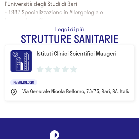
l'Università degli Studi di Bari
- 1987 Specializzazione in Allergologia e
Immunologia Clinica
- 1991 Specializzazione in Tisiologia e Malattie
STRUTTURE SANITARIE
dell’Apparato Respiratorio presso l’Università degli
Studi di Napoli
Istituti Clinici Scientifici Maugeri
PNEUMOLOGO
Via Generale Nicola Bellomo, 73/75, Bari, BA, Italia Bar