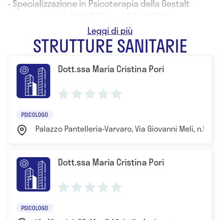
- Specializzazione in Psicoterapia della Gestalt
riconosciuta dal M.U.R.S.T. con D.M. 9/5/94
- Specializzazione in Arteterapia
STRUTTURE SANITARIE
- Partecipazione ad un training di Psicodramma
junghiano condotto da Maurizio Gasseau
Dott.ssa Maria Cristina Pori
PSICOLOGO
Palazzo Pantelleria-Varvaro, Via Giovanni Meli, n.5, Pa
Dott.ssa Maria Cristina Pori
PSICOLOGO