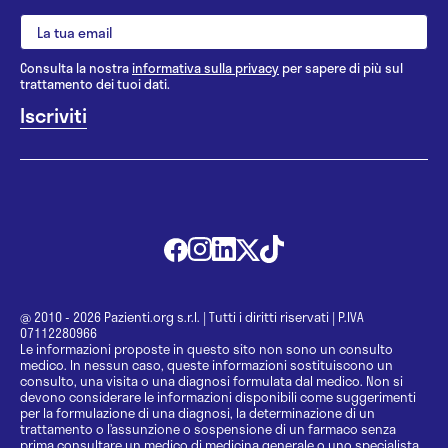
Consulta la nostra
informativa sulla privacy
per sapere di più sul
trattamento dei tuoi dati.
@ 2010 - 2026 Pazienti.org s.r.l.
|
Tutti i diritti riservati
|
P.IVA
07112280966
Le informazioni proposte in questo sito non sono un consulto
medico. In nessun caso, queste informazioni sostituiscono un
consulto, una visita o una diagnosi formulata dal medico. Non si
devono considerare le informazioni disponibili come suggerimenti
per la formulazione di una diagnosi, la determinazione di un
trattamento o l’assunzione o sospensione di un farmaco senza
prima consultare un medico di medicina generale o uno specialista.