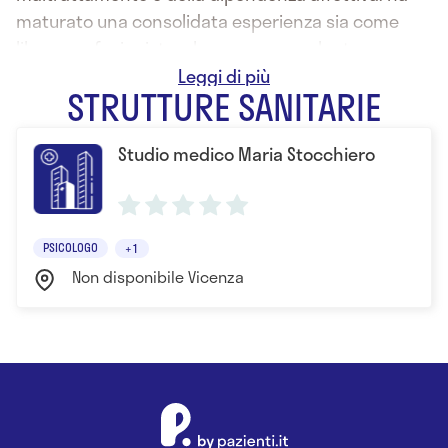
maturato una consolidata esperienza sia come
libera profesionista, che come consulente per
centri antiviolenza, sia in italia che all'estero Svolgo
STRUTTURE SANITARIE
la mia professione anche in lingua francese.
Studio medico Maria Stocchiero
PSICOLOGO
+1
Non disponibile Vicenza