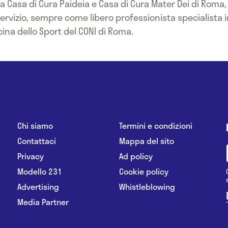
a Casa di Cura Paideia e Casa di Cura Mater Dei di Roma,
rvizio, sempre come libero professionista specialista in
dicina dello Sport del CONI di Roma.
Chi siamo
Termini e condizioni
Contattaci
Mappa del sito
Privacy
Ad policy
Modello 231
Cookie policy
Advertising
Whistleblowing
Media Partner