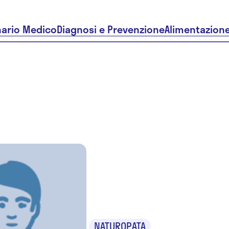
nario Medico
Diagnosi e Prevenzione
Alimentazion
Mariella
Congiu
NATUROPATA