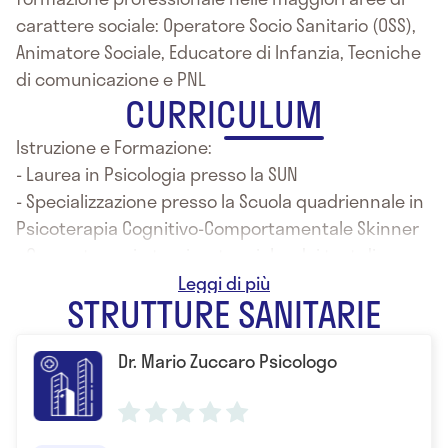
carattere sociale: Operatore Socio Sanitario (OSS),
Animatore Sociale, Educatore di Infanzia, Tecniche
di comunicazione e PNL
CURRICULUM
Istruzione e Formazione:
- Laurea in Psicologia presso la SUN
- Specializzazione presso la Scuola quadriennale in
Psicoterapia Cognitivo-Comportamentale Skinner
- Competenze in teorie e tecniche dei test di
personalità presso SIPI (Società italiana
STRUTTURE SANITARIE
psicoterapia integrata)
- Trainig course in clinical Hypnosis presso London
Dr. Mario Zuccaro Psicologo
School of Intercultural Psychotherapy