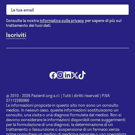
Consulta la nostra
informativa sulla privacy
per sapere di più sul
trattamento dei tuoi dati.
@ 2010 - 2026 Pazienti.org s.r.l.
|
Tutti i diritti riservati
|
P.IVA
07112280966
Le informazioni proposte in questo sito non sono un consulto
medico. In nessun caso, queste informazioni sostituiscono un
consulto, una visita o una diagnosi formulata dal medico. Non si
devono considerare le informazioni disponibili come suggerimenti
per la formulazione di una diagnosi, la determinazione di un
trattamento o l’assunzione o sospensione di un farmaco senza
prima consultare un medico di medicina generale o uno specialista.