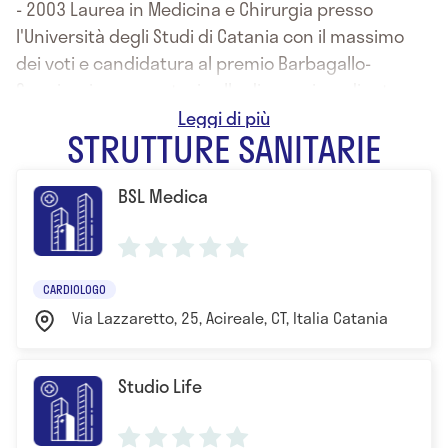
- 2003 Laurea in Medicina e Chirurgia presso
l'Università degli Studi di Catania con il massimo
dei voti e candidatura al premio Barbagallo-
Sangiorgi, con una tesi sulla diagnosi mediante
cateterismo cardiaco dell’ipertensione polmonare
STRUTTURE SANITARIE
- 2007 Specializzazione in Cardiologia presso
l'Università degli Studi di Catania
BSL Medica
- 2012 Dottorato di Ricerca su “Ipertensione
d’organo e danno correlato” presso l’Università di
Catania
CARDIOLOGO
Via Lazzaretto, 25, Acireale, CT, Italia Catania
Studio Life