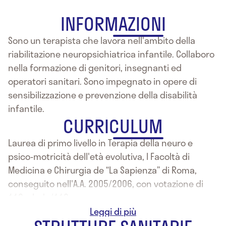
INFORMAZIONI
Sono un terapista che lavora nell'ambito della
riabilitazione neuropsichiatrica infantile. Collaboro
nella formazione di genitori, insegnanti ed
operatori sanitari. Sono impegnato in opere di
sensibilizzazione e prevenzione della disabilità
infantile.
CURRICULUM
Laurea di primo livello in Terapia della neuro e
psico-motricità dell'età evolutiva, I Facoltà di
Medicina e Chirurgia de “La Sapienza” di Roma,
conseguito nell'A.A. 2005/2006, con votazione di
110 e lode/110.
19 – 30 Ottobere 2007: opera presso l'IMPP La
nostra scuola (Via Acerenza, 35 – Roma) in qualità