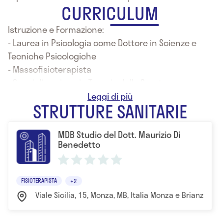
CURRICULUM
Istruzione e Formazione:
- Laurea in Psicologia come Dottore in Scienze e
Tecniche Psicologiche
- Massofisioterapista
- Specializzazione in Terapia dello Sport come
Massaggiatore Sportivo
STRUTTURE SANITARIE
- Diploma Universitario di Perfezionamento in Teorie
e Tecniche delle attività motorie e sportive
MDB Studio del Dott. Maurizio Di
finalizzate alla prevenzione ed al recupero
Benedetto
funzionale
- Diploma Triennale di Operatore Shiatsu,
specializzazione nelle discipline bio-naturali
FISIOTERAPISTA
+2
Viale Sicilia, 15, Monza, MB, Italia Monza e Brianza