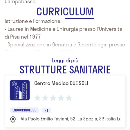
Campobasso.
CURRICULUM
Istruzione e Formazione:
- Laurea in Medicina e Chirurgia presso l'Università
di Pisa nel 1977
- Specializzazione in Geriatria e Gerontologia presso
l'Università di Parma nel 1980
- Specializzazione in Endocrinologia presso
STRUTTURE SANITARIE
l'università di Pisa nel 1983
- Professore Associato, Titolare della Cattedra di
Centro Medico DUE SOLI
Endocrinologia presso UNIMOL, già Primario U.O.C.
Medicina Ospedale A. Cardarelli Campobasso.
- Oltre ad essere autore e coautore di oltre 300
pubblicazioni scientifiche, relatore e moderatore
ENDOCRINOLOGO
+1
in vari Congressi Nazionali ed Internazionali, sono
Via Paolo Emilio Taviani, 52, La Spezia, SP, Italia La Sp
coautore del libro "Manuale di Endocrinologia