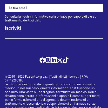
Consulta la nostra
informativa sulla privacy
per sapere di più sul
trattamento dei tuoi dati.
@ 2010 - 2026 Pazienti.org s.r.l.
|
Tutti i diritti riservati
|
P.IVA
07112280966
Le informazioni proposte in questo sito non sono un consulto
medico. In nessun caso, queste informazioni sostituiscono un
consulto, una visita o una diagnosi formulata dal medico. Non si
devono considerare le informazioni disponibili come suggerimenti
per la formulazione di una diagnosi, la determinazione di un
trattamento o l’assunzione o sospensione di un farmaco senza
prima consultare un medico di medicina generale o uno specialista.