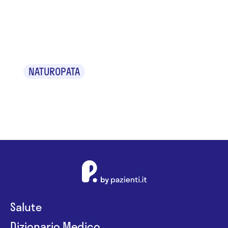
Maurizio
Masi
NATUROPATA
Salute
Dizionario Medico