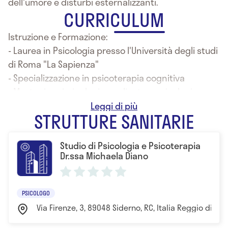
dell'umore e disturbi esternalizzanti.
CURRICULUM
Istruzione e Formazione:
- Laurea in Psicologia presso l'Università degli studi
di Roma "La Sapienza"
- Specializzazione in psicoterapia cognitiva
- Master in criminologia applicata e psicologia
giuridica
STRUTTURE SANITARIE
- 2013 formazione Emdr
- 2016 Schema Terapy
Studio di Psicologia e Psicoterapia
Dr.ssa Michaela Diano
PSICOLOGO
Via Firenze, 3, 89048 Siderno, RC, Italia Reggio di Cal