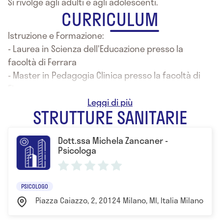
Si rivolge agli adulti e agli adolescenti.
CURRICULUM
Istruzione e Formazione:
- Laurea in Scienza dell'Educazione presso la
facoltà di Ferrara
- Master in Pedagogia Clinica presso la facoltà di
Firenze
- Laurea in Psicologia (Iusve)
STRUTTURE SANITARIE
- Specializzazione in psicoterapia (Aetos Venezia)
secondo un modello Analitico Transazionale
Dott.ssa Michela Zancaner -
integrato
Psicologa
PSICOLOGO
Piazza Caiazzo, 2, 20124 Milano, MI, Italia Milano