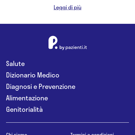
- Esperto in Counseling Relazionale
- Coautore di una pubblicazione scientifica dal
titolo "L'inclusione lavorativa delle persone con
disabilità: recenti itinerari di ricerca", in Vinci F.,
“L'inclusione lavorativa delle persone con disabilità
intellettiva. Itinerari di ricerca e buone pratiche”,
vannini editoria scientifica, (2021).
Salute
Dizionario Medico
Diagnosi e Prevenzione
Alimentazione
Genitorialità
Chi siamo
Termini e condizioni