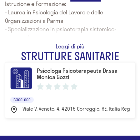
Istruzione e Formazione:
- Laurea in Psicologia del Lavoro e delle
Organizzazioni a Parma
- Specializzazione in psicoterapia sistemico-
relazionale
- Formazione sui gruppi di abilità sociali facenti
STRUTTURE SANITARIE
parte della terapia dialettico comportamentale
- 2018 Specializzazione in Mindfulness
Psicologa Psicoterapeuta Dr.ssa
Professionale Training organizzato
Monica Gozzi
dall’Associazione Italiana Mindfulness
PSICOLOGO
Viale V. Veneto, 4, 42015 Correggio, RE, Italia Reggio 