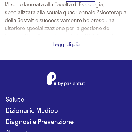
Mi sono laureata alla Facoltà di Psicologia,
specializzata alla scuola quadriennale Psicoterapia
della Gestalt e successivamente ho preso una
ulteriore specializzazione per la gestione del
trauma. Ho collaborato con la Asl 10 di Borgo San
Lorenzo nel reparto di psichiatria e con il S.ert
presso la Asl di Firenze .
Attualmente lavoro in una comunità terapeutica
che ospita utenti disabili e con problematiche
psichiatriche, ho uno "sportello psicologico"
presso una scuola superiore ed esercito la libera
professione nel mio studio a Firenze.
Salute
Dizionario Medico
Diagnosi e Prevenzione