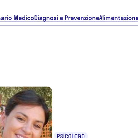
nario Medico
Diagnosi e Prevenzione
Alimentazion
Dr.Paola
Adriani
PSICOLOGO