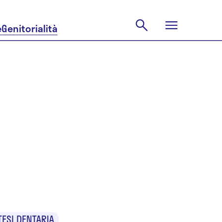
e
Genitorialità
elo
TESI DENTARIA