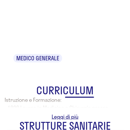
Dr.ssa
Pasqualina
Ciaburri
MEDICO GENERALE
CURRICULUM
Istruzione e Formazione:
- 1990 Laurea in Medicina e Chirurgia presso
l'Università degli Studi di Chieti
STRUTTURE SANITARIE