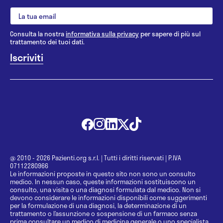
Consulta la nostra
informativa sulla privacy
per sapere di più sul
trattamento dei tuoi dati.
@ 2010 - 2026 Pazienti.org s.r.l.
|
Tutti i diritti riservati
|
P.IVA
07112280966
Le informazioni proposte in questo sito non sono un consulto
medico. In nessun caso, queste informazioni sostituiscono un
consulto, una visita o una diagnosi formulata dal medico. Non si
devono considerare le informazioni disponibili come suggerimenti
per la formulazione di una diagnosi, la determinazione di un
trattamento o l’assunzione o sospensione di un farmaco senza
prima consultare un medico di medicina generale o uno specialista.