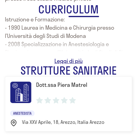
CURRICULUM
Istruzione e Formazione:
- 1990 Laurea in Medicina e Chirurgia presso
l’Università degli Studi di Modena
- 2008 Specializzazione in Anestesiologia e
Rianimazione presso l’Università degli Studi di Siena
- Specializzazione in Medicina Estetica presso la
STRUTTURE SANITARIE
scuola di alta formazione post universitaria Valet di
Bologna
Dott.ssa Piera Matrel
- Perfezionamento in Nutrizione, Omeopatia e
Iridologia
ANESTESISTA
Via XXV Aprile, 18, Arezzo, Italia Arezzo