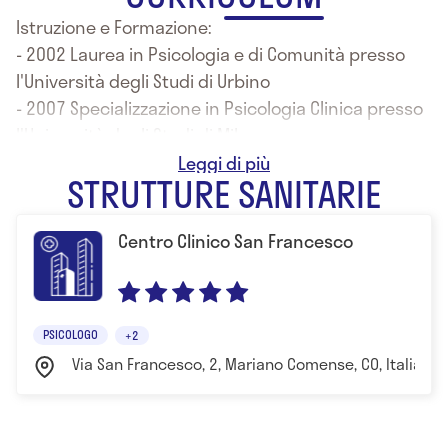
Istruzione e Formazione:
- 2002 Laurea in Psicologia e di Comunità presso
l'Università degli Studi di Urbino
- 2007 Specializzazione in Psicologia Clinica presso
l'Università degli Studi di Milano
- Specializzazione in Psicologia Clinica dell'Istituto
STRUTTURE SANITARIE
di Psicologia della Facoltà Medica
Centro Clinico San Francesco
PSICOLOGO
+2
Via San Francesco, 2, Mariano Comense, CO, Italia C