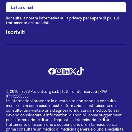
Consulta la nostra
informativa sulla privacy
per sapere di più sul
trattamento dei tuoi dati.
@ 2010 - 2026 Pazienti.org s.r.l.
|
Tutti i diritti riservati
|
P.IVA
07112280966
Le informazioni proposte in questo sito non sono un consulto
medico. In nessun caso, queste informazioni sostituiscono un
consulto, una visita o una diagnosi formulata dal medico. Non si
devono considerare le informazioni disponibili come suggerimenti
per la formulazione di una diagnosi, la determinazione di un
trattamento o l’assunzione o sospensione di un farmaco senza
prima consultare un medico di medicina generale o uno specialista.