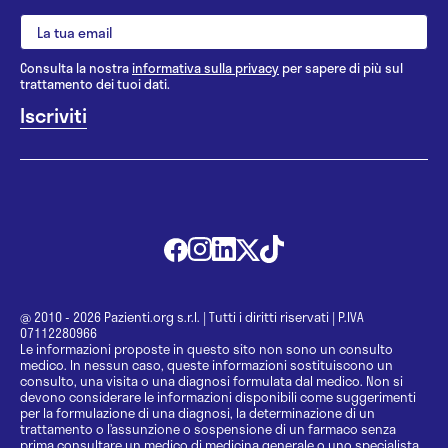
Consulta la nostra
informativa sulla privacy
per sapere di più sul
trattamento dei tuoi dati.
@ 2010 - 2026 Pazienti.org s.r.l.
|
Tutti i diritti riservati
|
P.IVA
07112280966
Le informazioni proposte in questo sito non sono un consulto
medico. In nessun caso, queste informazioni sostituiscono un
consulto, una visita o una diagnosi formulata dal medico. Non si
devono considerare le informazioni disponibili come suggerimenti
per la formulazione di una diagnosi, la determinazione di un
trattamento o l’assunzione o sospensione di un farmaco senza
prima consultare un medico di medicina generale o uno specialista.