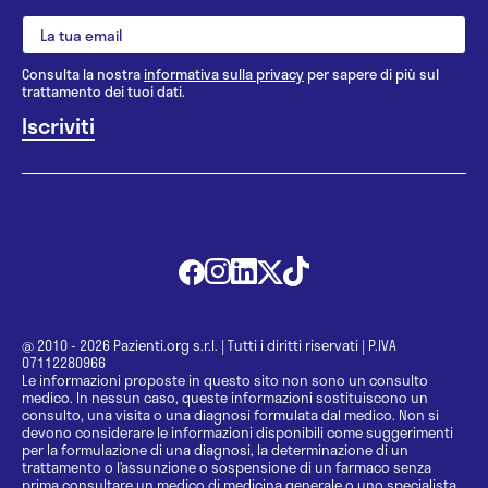
Consulta la nostra
informativa sulla privacy
per sapere di più sul
trattamento dei tuoi dati.
@ 2010 - 2026 Pazienti.org s.r.l.
|
Tutti i diritti riservati
|
P.IVA
07112280966
Le informazioni proposte in questo sito non sono un consulto
medico. In nessun caso, queste informazioni sostituiscono un
consulto, una visita o una diagnosi formulata dal medico. Non si
devono considerare le informazioni disponibili come suggerimenti
per la formulazione di una diagnosi, la determinazione di un
trattamento o l’assunzione o sospensione di un farmaco senza
prima consultare un medico di medicina generale o uno specialista.