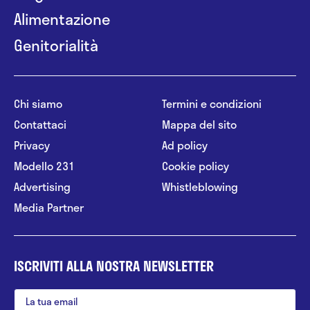
(Quattroventi 2004) e "La cura del sostegno nel
Alimentazione
disagio psichico" (Quattroventi 2006). Dall’a. a.
Genitorialità
2010-2011 è inoltre docente presso la sede
milanese della Scuola di Specializzazione in
Psicoterapia dell’Istituto Italiano di Psicoanalisi di
Chi siamo
Termini e condizioni
Gruppo.
Contattaci
Mappa del sito
Privacy
Ad policy
Modello 231
Cookie policy
Advertising
Whistleblowing
Media Partner
ISCRIVITI ALLA NOSTRA NEWSLETTER