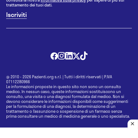
Consulta la nostra
informativa sulla privacy
per sapere di più sul
trattamento dei tuoi dati.
@ 2010 - 2026 Pazienti.org s.r.l.
|
Tutti i diritti riservati
|
P.IVA
07112280966
Le informazioni proposte in questo sito non sono un consulto
medico. In nessun caso, queste informazioni sostituiscono un
consulto, una visita o una diagnosi formulata dal medico. Non si
devono considerare le informazioni disponibili come suggerimenti
per la formulazione di una diagnosi, la determinazione di un
trattamento o l’assunzione o sospensione di un farmaco senza
prima consultare un medico di medicina generale o uno specialista.