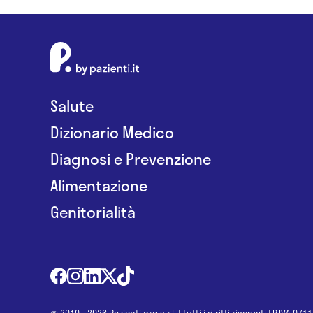
Salute
Dizionario Medico
Diagnosi e Prevenzione
Alimentazione
Genitorialità
@ 2010 - 2026 Pazienti.org s.r.l.
|
Tutti i diritti riservati
|
P.IVA 071