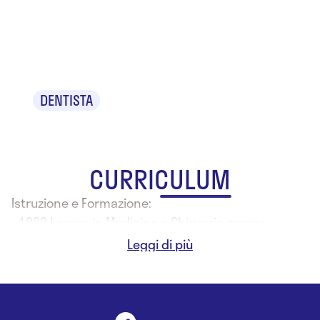
Dr. Roberto
Pocino
DENTISTA
CURRICULUM
Istruzione e Formazione:
- 1980 Laurea in Medicina e Chirurgia presso
l'Università degli Studi di Napoli