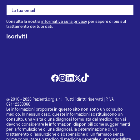
Consulta la nostra
informativa sulla privacy
per sapere di più sul
trattamento dei tuoi dati.
@ 2010 - 2026 Pazienti.org s.r.l.
|
Tutti i diritti riservati
|
P.IVA
07112280966
Le informazioni proposte in questo sito non sono un consulto
medico. In nessun caso, queste informazioni sostituiscono un
consulto, una visita o una diagnosi formulata dal medico. Non si
devono considerare le informazioni disponibili come suggerimenti
per la formulazione di una diagnosi, la determinazione di un
trattamento o l’assunzione o sospensione di un farmaco senza
prima consultare un medico di medicina generale o uno specialista.