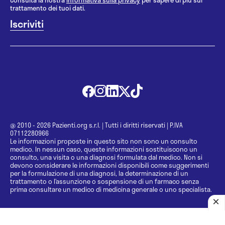
Consulta la nostra
informativa sulla privacy
per sapere di più sul
trattamento dei tuoi dati.
@ 2010 - 2026 Pazienti.org s.r.l.
|
Tutti i diritti riservati
|
P.IVA
07112280966
Le informazioni proposte in questo sito non sono un consulto
medico. In nessun caso, queste informazioni sostituiscono un
consulto, una visita o una diagnosi formulata dal medico. Non si
devono considerare le informazioni disponibili come suggerimenti
per la formulazione di una diagnosi, la determinazione di un
trattamento o l’assunzione o sospensione di un farmaco senza
prima consultare un medico di medicina generale o uno specialista.