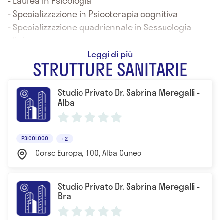
- Laurea in Psicologia
- Specializzazione in Psicoterapia cognitiva
- Specializzazione quadriennale in Sessuologia
clinica
- Terapeuta EMDR I e II livello
STRUTTURE SANITARIE
- Operatrice Training Autogeno e tecniche di
rilassamento.
Studio Privato Dr. Sabrina Meregalli -
Alba
PSICOLOGO
+2
Corso Europa, 100, Alba Cuneo
Studio Privato Dr. Sabrina Meregalli -
Bra