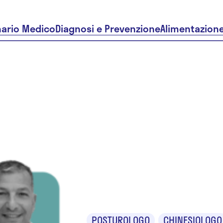
nario Medico
Diagnosi e Prevenzione
Alimentazion
Dr. Salvat
Tamburro
POSTUROLOGO
CHINESIOLOGO