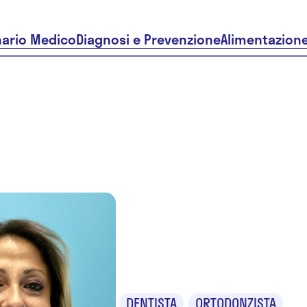
nario Medico
Diagnosi e Prevenzione
Alimentazion
Dr.ssa Sar
Netri
DENTISTA
ORTODONZISTA