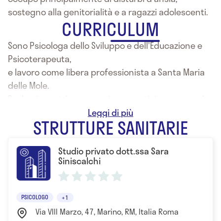
sostegno alla genitorialità e a ragazzi adolescenti.
CURRICULUM
Sono Psicologa dello Sviluppo e dell'Educazione e
Psicoterapeuta,
e lavoro come libera professionista a Santa Maria
delle Mole.
Svolgo incontri e percorsi terapeutici con ragazzi
adolescenti e genitori in situazioni di disagio.
STRUTTURE SANITARIE
Lavoro come Psicologo scolastico offrendo uno
sportello di Spazio ascolto rivolto a docenti e
Studio privato dott.ssa Sara
genitori.
Siniscalchi
PSICOLOGO
+1
Via VIII Marzo, 47, Marino, RM, Italia Roma