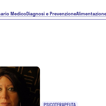
nario Medico
Diagnosi e Prevenzione
Alimentazion
Dr.ssa Sar
Spluga
PSICOTERAPEUTA