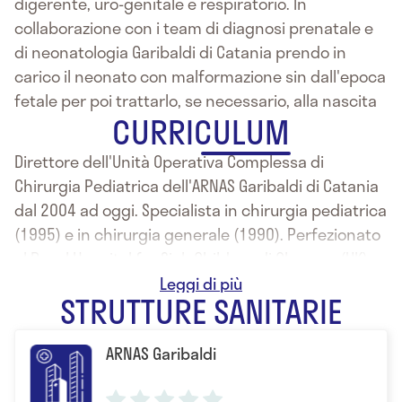
digerente, uro-genitale e respiratorio. In
collaborazione con i team di diagnosi prenatale e
di neonatologia Garibaldi di Catania prendo in
carico il neonato con malformazione sin dall'epoca
fetale per poi trattarlo, se necessario, alla nascita
CURRICULUM
Direttore dell'Unità Operativa Complessa di
Chirurgia Pediatrica dell'ARNAS Garibaldi di Catania
dal 2004 ad oggi. Specialista in chirurgia pediatrica
(1995) e in chirurgia generale (1990). Perfezionato
al Royal Hospital for Sick Children di Glasgow (UK),
dove ha anche rivestito anche il ruolo di
STRUTTURE SANITARIE
consultant (primario), al King's college Hospital di
Londra (UK), al Royal Manchester Children's
ARNAS Garibaldi
Hospital di Manchester (UK), all' Hopital S. Luc di
Bruxelles (B).