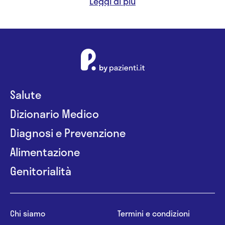
anni mi occupo prevalentemente, di patologie
correlate all'infezione da Helicobacter Pylori ed
eseguo il Breath test (test del respiro), per la
relativa diagnosi.
Salute
Dizionario Medico
Diagnosi e Prevenzione
Alimentazione
Genitorialità
Chi siamo
Termini e condizioni