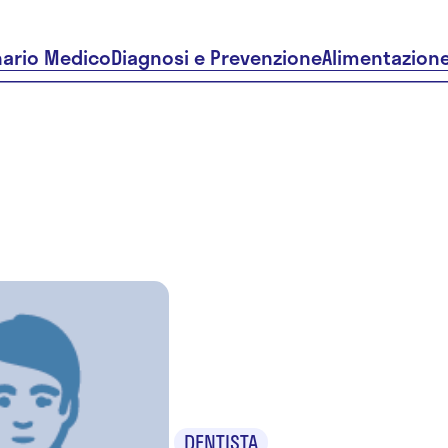
nario Medico
Diagnosi e Prevenzione
Alimentazion
Dr. Sebast
Piervincen
DENTISTA