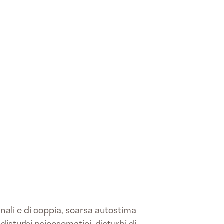
onali e di coppia, scarsa autostima
isturbi psicosomatici, disturbi di