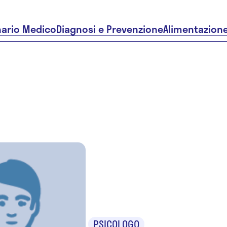
nario Medico
Diagnosi e Prevenzione
Alimentazion
Silvia
Chieregat
PSICOLOGO