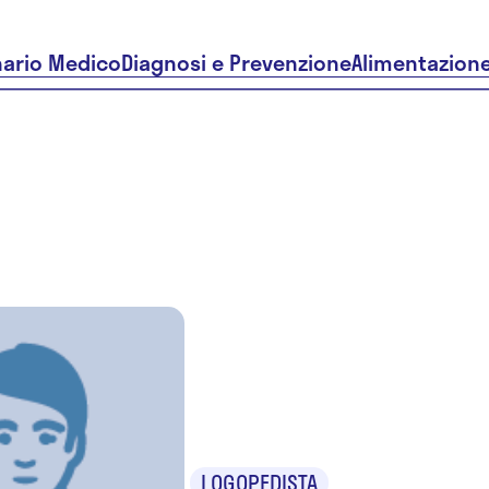
nario Medico
Diagnosi e Prevenzione
Alimentazion
Silvia
Trepiccio
LOGOPEDISTA