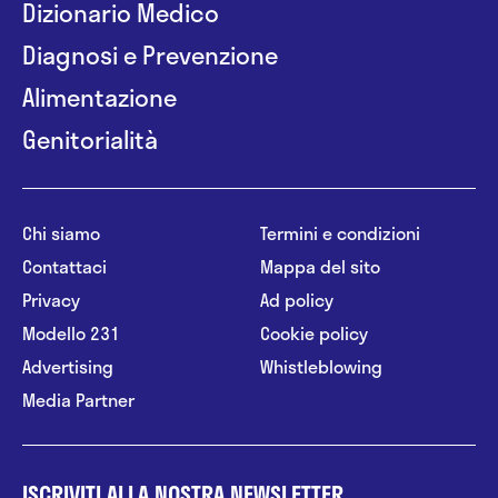
Per finalità di ricerca clinica e sociale ho
Dizionario Medico
collaborato con il Prof. Andrew Steptoe, presso la
Diagnosi e Prevenzione
University College London, e con l’organizzazione
non governativa Population Media Center.
Alimentazione
Dal 2006 collaboro in qualità di esperto per la
Genitorialità
Cooperazione Italiana allo Sviluppo, Ministero degli
Affari Esteri e della Cooperazione Internazionale
Chi siamo
Termini e condizioni
Contattaci
Mappa del sito
Privacy
Ad policy
Modello 231
Cookie policy
Advertising
Whistleblowing
Media Partner
ISCRIVITI ALLA NOSTRA NEWSLETTER